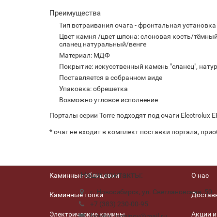
Преимущества
Тип встраивания очага - фронтальная установка
Цвет камня /цвет шпона: слоновая кость/тёмный
сланец натуральный/венге
Материал: МДФ
Покрытие: искусственный камень "сланец", нат
Поставляется в собранном виде
Упаковка: обрешетка
Возможно угловое исполнение
Порталы серии Torre подходят под очаги Electrolux 
* очаг не входит в комплект поставки портала, при
Наши контакты:
Каминные облицовки
О нас
г. Новосибирск, ул. Светлановская, 50
Каминные топки
Доставк
+7 (383) 230-00-95
Электрические камины
Акции и
fabrika_kaminov@mail.ru