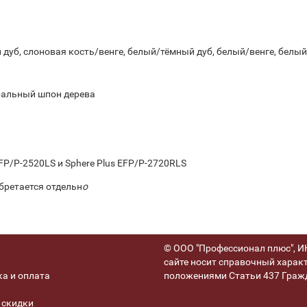
 дуб, слоновая кость/венге, белый/тёмный дуб, белый/венге, белы
уральный шпон дерева
EFP/P-2520LS и Sphere Plus EFP/P-2720RLS
обретается отдельн
о
© ООО "Профессионал плюс", ИН
сайте носит справочный характ
а и оплата
положениями Статьи 437 Гражд
 скидки