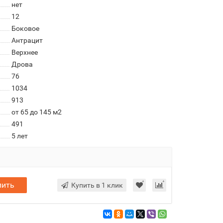
нет
12
Боковое
Антрацит
Верхнее
Дрова
76
1034
913
от 65 до 145 м2
491
5 лет
пить
Купить в 1 клик