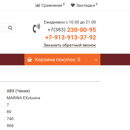
0
0
Сравнение
Закладки
Ежедневно с 10.00 до 21.00
230-00-95
+7(383)
+7-913-913-37-92
Заказать обратный звонок
Корзина
покупок
: 0
ABX (Чехия)
MARINA EXclusive
7
80
740
906