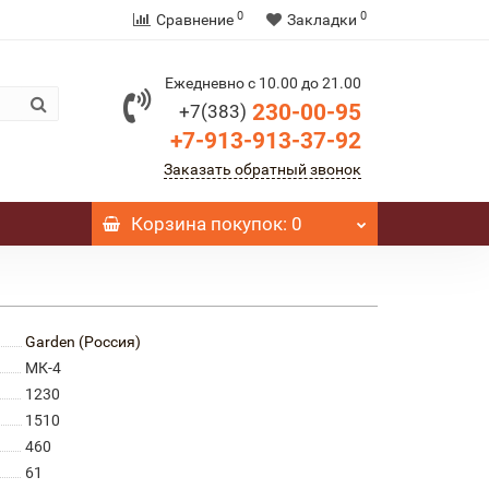
0
0
Сравнение
Закладки
Ежедневно с 10.00 до 21.00
230-00-95
+7(383)
+7-913-913-37-92
Заказать обратный звонок
Корзина
покупок
: 0
Garden (Россия)
МК-4
1230
1510
460
61