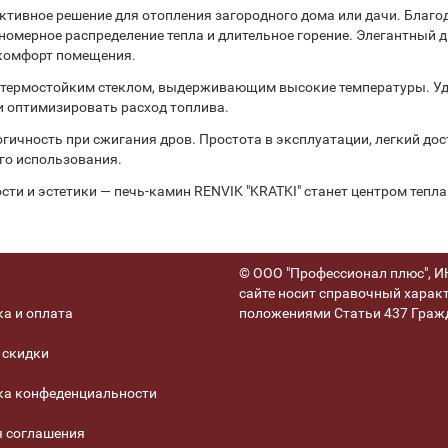
ективное решение для отопления загородного дома или дачи. Благ
номерное распределение тепла и длительное горение. Элегантный 
 комфорт помещения.
 термостойким стеклом, выдерживающим высокие температуры. Уд
и оптимизировать расход топлива.
гичность при сжигания дров. Простота в эксплуатации, легкий дос
го использования.
ти и эстетики — печь-камин RENVIK "KRATKI" станет центром тепла
© ООО "Профессионал плюс", ИН
сайте носит справочный характ
а и оплата
положениями Статьи 437 Гражд
 скидки
ка конфеденциальности
я соглашения