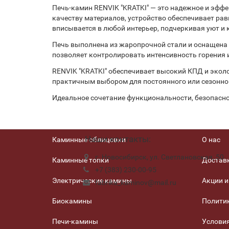
Печь-камин RENVIK "KRATKI" — это надежное и эфф
качеству материалов, устройство обеспечивает рав
вписывается в любой интерьер, подчеркивая уют и
Печь выполнена из жаропрочной стали и оснащена
позволяет контролировать интенсивность горения 
RENVIK "KRATKI" обеспечивает высокий КПД и эколо
практичным выбором для постоянного или сезонно
Идеальное сочетание функциональности, безопаснос
Наши контакты:
Каминные облицовки
О нас
г. Новосибирск, ул. Светлановская, 50
Каминные топки
Доставк
+7 (383) 230-00-95
Электрические камины
Акции и
fabrika_kaminov@mail.ru
Биокамины
Полити
Печи-камины
Услови