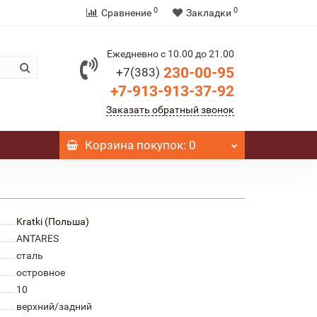
0
0
Сравнение
Закладки
Ежедневно с 10.00 до 21.00
230-00-95
+7(383)
+7-913-913-37-92
Заказать обратный звонок
Корзина
покупок
: 0
Kratki (Польша)
ANTARES
сталь
островное
10
верхний/задний